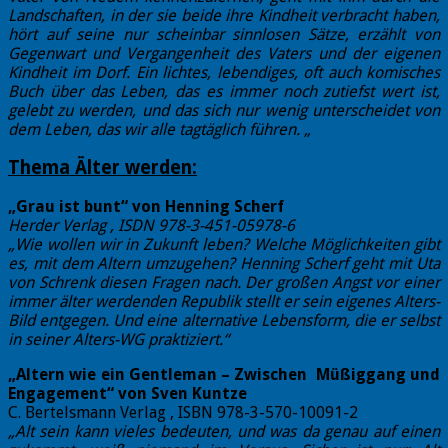
Landschaften, in der sie beide ihre Kindheit verbracht haben,
hört auf seine nur scheinbar sinnlosen Sätze, erzählt von
Gegenwart und Vergangenheit des Vaters und der eigenen
Kindheit im Dorf. Ein lichtes, lebendiges, oft auch komisches
Buch über das Leben, das es immer noch zutiefst wert ist,
gelebt zu werden, und das sich nur wenig unterscheidet von
dem Leben, das wir alle tagtäglich führen. „
Thema Älter werden:
„Grau ist bunt“ von Henning Scherf
Herder Verlag , ISDN 978-3-451-05978-6
„Wie wollen wir in Zukunft leben? Welche Möglichkeiten gibt
es, mit dem Altern umzugehen?
Henning Scherf geht mit Uta
von Schrenk diesen Fragen nach. Der großen Angst vor einer
immer älter werdenden Republik stellt er sein eigenes Alters-
Bild entgegen. Und eine alternative Lebensform, die er selbst
in seiner Alters-WG praktiziert.“
„Altern wie ein Gentleman – Zwischen Müßiggang und
Engagement“ von Sven Kuntze
C. Bertelsmann Verlag , ISBN 978-3-570-10091-2
„Alt sein kann vieles bedeuten, und was da genau auf einen