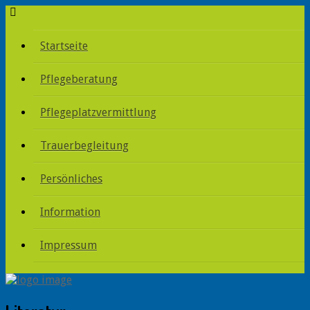
Startseite
Pflegeberatung
Pflegeplatzvermittlung
Trauerbegleitung
Persönliches
Information
Impressum