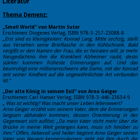
Literatur
Thema Demenz:
„Small World“ von Martin Suter
Erschienen: Diogenes Verlag, ISBN 978-3-257-23088-8
„
Erst sind es Kleinigkeiten: Konrad Lang, Mitte sechzig, stellt
aus Versehen seine Brieftasche in den Kühlschrank.
Bald
vergißt er den Namen der Frau, die er heiraten will. Je mehr
Neugedächtnis ihm die Krankheit Alzheimer raubt, desto
stärker
k
ommen früheste Erinnerungen auf. Und das
beunruhigt eine millionenschwere alte Dame, mit der Konrad
seit seiner Kindheit
auf die ungewöhnlichste Art verbunden
ist.“
„Der alte König in seinem Exil“ von Arno Geiger
Erschienen: Carl Hanser Verlag, ISBN 978-3-446-23634-9
„
Was ist wichtig? Was macht unser Leben lebenswert?
Arno Geiger erzählt von seinem Vater, dem die Erinnerungen
langsam abhanden kommen, dessen Orientierung in der
Gegenwart sich auflöst: „Da mein Vater nicht mehr über die
Brücke in meine Welt gelangen kann, muss ich hinüber zu
ihm.“
Offen, liebevoll und heiter beginnt Arno Geiger seinen
Vater von Neuem kennenzulernen; geht mit ihm durch die