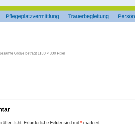
Pflegeplatzvermittlung
Trauerbegleitung
Persön
gesamte Größe beträgt
1180 × 830
Pixel
.
ntar
öffentlicht.
Erforderliche Felder sind mit
*
markiert