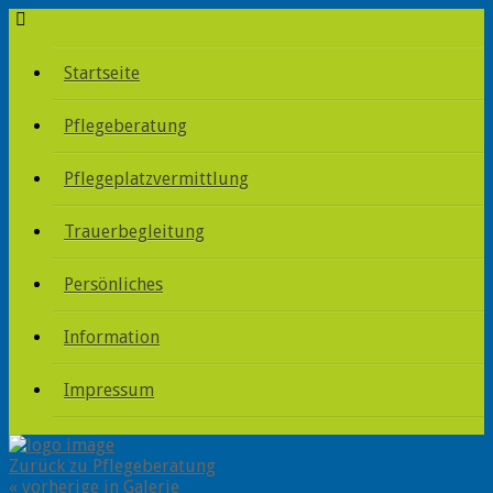
Startseite
Pflegeberatung
Pflegeplatzvermittlung
Trauerbegleitung
Persönliches
Information
Impressum
Zurück zu Pflegeberatung
« vorherige in Galerie